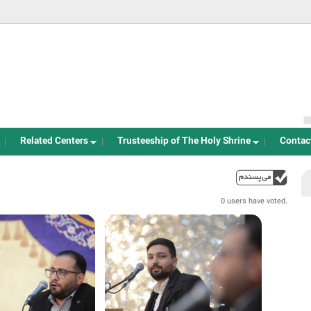
Jump to navigation
Related Centers
Trusteeship of The Holy Shrine
Contac
up
0 users have voted.