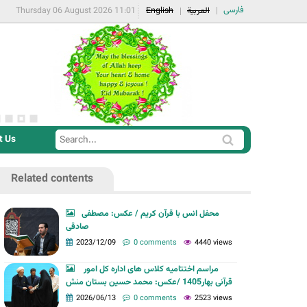
فارسی
Thursday 06 August 2026 11:01
English
العربية
t Us
S
S
e
e
a
Related contents
a
r
r
c
محفل انس با قرآن کریم / عکس: مصطفی
c
صادقی
h
h
2023/12/09
0 comments
4440 views
f
مراسم اختتامیه کلاس های اداره کل امور
o
قرآنی بهار1405 /عکس: محمد حسین بستان منش
r
2026/06/13
0 comments
2523 views