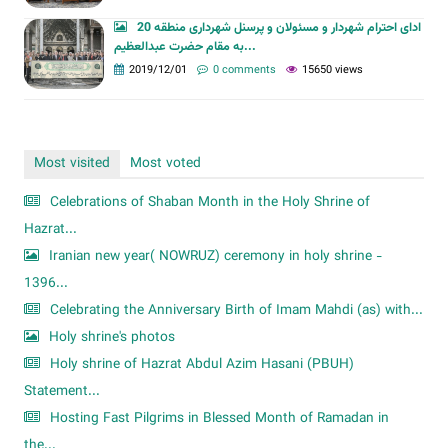
ادای احترام شهردار و مسئولان و پرسنل شهرداری منطقه 20
به مقام حضرت عبدالعظیم...
2019/12/01
0 comments
15650 views
Most visited
Most voted
Celebrations of Shaban Month in the Holy Shrine of
Hazrat...
Iranian new year( NOWRUZ) ceremony in holy shrine -
1396...
Celebrating the Anniversary Birth of Imam Mahdi (as) with...
Holy shrine's photos
Holy shrine of Hazrat Abdul Azim Hasani (PBUH)
Statement...
Hosting Fast Pilgrims in Blessed Month of Ramadan in
the...