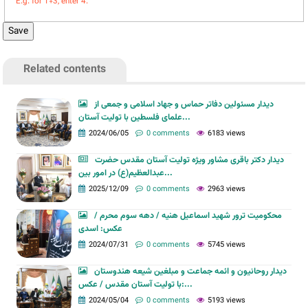
E.g. for 1+3, enter 4.
Related contents
دیدار مسئولین دفاتر حماس و جهاد اسلامی و جمعی از
علمای فلسطین با تولیت آستان...
2024/06/05
0 comments
6183 views
دیدار دکتر باقری مشاور ویژه تولیت آستان مقدس حضرت
عبدالعظیم(ع) در امور بین...
2025/12/09
0 comments
2963 views
محکومیت ترور شهید اسماعیل هنیه / دهه سوم محرم /
عکس: اسدی
2024/07/31
0 comments
5745 views
دیدار روحانیون و ائمه جماعت و مبلغین شیعه هندوستان
با تولیت آستان مقدس / عکس:...
2024/05/04
0 comments
5193 views