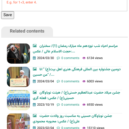
E.g. for 1+3, enter 4.
Related contents
مراسم احیاء شب نوزدهم ماه مبارک رمضان (1)/ سخنران
حجت الاسلام عالی / عکس:...
2024/03/30
0 comments
6134 views
دومین جشنواره بین المللی فرهنگی هنری اهل بیت(ع) " انا
من حسین" /...
2024/03/04
0 comments
6003 views
جشن میلاد حضرت عبدالعظیم حسنی(ع) / هیئت نوباوگان
حسینی(ع) / عکس: فعله گری
2023/10/19
0 comments
6930 views
جشن نوباوگان حسینی به مناسبت روز ولادت حضرت
علی(ع) / عکس: محبوبه محمودی
2023/02/04
0 comments
15110 views