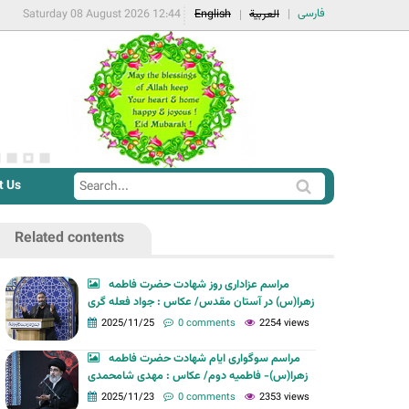
فارسی
Saturday 08 August 2026 12:44
English
العربية
t Us
S
S
e
e
a
Related contents
a
r
r
c
مراسم عزاداری روز شهادت حضرت فاطمه
c
زهرا(س) در آستان مقدس/ عکاس : جواد فعله گری
h
h
2025/11/25
0 comments
2254 views
f
مراسم سوگواری ایام شهادت حضرت فاطمه
o
زهرا(س)- فاطمیه دوم/ عکاس : مهدی شامحمدی
r
2025/11/23
0 comments
2353 views