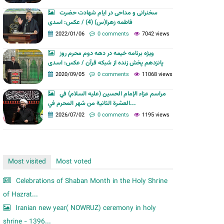
m
سخنرانی و مداحی در ایام شهادت حضرت
فاطمه زهرا(س) (4) / عکس: اسدی
2022/01/06
0 comments
7042 views
ویژه برنامه خیمه در دهه دوم محرم روز
پانزدهم پخش زنده از شبکه قرآن / عکس: اسدی
2020/09/05
0 comments
11068 views
مراسم عزاء الإمام الحسين (عليه السلام) في
العشرة الثانية من شهر المحرم في...
2026/07/02
0 comments
1195 views
Most visited
Most voted
Celebrations of Shaban Month in the Holy Shrine
of Hazrat...
Iranian new year( NOWRUZ) ceremony in holy
shrine - 1396...