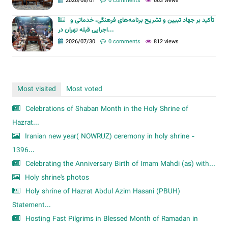
2026/08/01
0 comments
663 views
تأکید بر جهاد تبیین و تشریح برنامه‌های فرهنگی، خدماتی و
اجرایی قبله تهران در...
2026/07/30
0 comments
812 views
Most visited
Most voted
Celebrations of Shaban Month in the Holy Shrine of
Hazrat...
Iranian new year( NOWRUZ) ceremony in holy shrine -
1396...
Celebrating the Anniversary Birth of Imam Mahdi (as) with...
Holy shrine's photos
Holy shrine of Hazrat Abdul Azim Hasani (PBUH)
Statement...
Hosting Fast Pilgrims in Blessed Month of Ramadan in