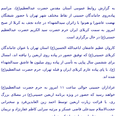
به گزارش روابط عمومی آستان مقدس حضرت عبدالعظیم(ع)، مراسم
پیاده‌روی جاماندگان حسینی از نقاط مختلف شهر تهران با حضور شیفتگان
نهضت عاشورا و هم‌نوا با زائران سیدالشهداء در جاده نجف به کربلا از صبح
امروز به سمت کربلای ایران حرم حضرت سید الکریم حضرت عبدالعظیم
حسنی(ع) در حال برگزاری است.
کاروان عظیم عاشقان اباعبدالله الحسین(ع) استان تهران با عنوان جاماندگان
کربلای حسینی(ع) که توفیق حضور در پیاده ‌روی اربعین را نیافته اند، امسال
برای ششمین سال پیاپی به تأسی از پیاده روی میلیون ها عاشق سیدالشهداء
(ع)، با پای پیاده عازم کربلای ایران و قبله تهران، حرم حضرت عبدالعظیم(ع)
شده اند.
عزاداران حسینی حوالی ساعت ۱۱ امروز به حرم حضرت عبدالعظیم(ع)
خواهند رسید که حضور در ویژه برنامه اربعین حسینی(ع) در مصلای بزرگ
ری، با قرائت زیارت اربعین توسط احمد زین‌ العابدین‌فرد و سخنرانی
حجت‌الاسلام سیدعلی قاضی عسکر و مرثیه‌ سرایی کاظم غفارنژاد و نریمان