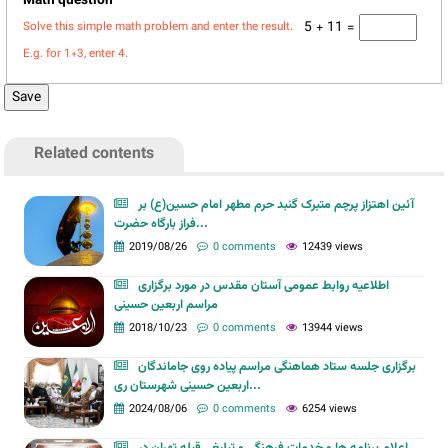
Math question
*
5 + 11 =
Solve this simple math problem and enter the result.
E.g. for 1+3, enter 4.
Related contents
آئین اهتزاز پرچم متبرک گنبد حرم مطهر امام حسین(ع) بر
فراز بارگاه حضرت...
2019/08/26
0 comments
12439 views
اطلاعیه روابط عمومی آستان مقدس در مورد برگزاری
مراسم اربعین حسینی
2018/10/23
0 comments
13944 views
برگزاری جلسه ستاد هماهنگی مراسم پیاده روی جاماندگان
اربعین حسینی شهرستان ری...
2024/08/06
0 comments
6254 views
اعلام برنامه ها و خدمات فرهنگی و تبلیغی قبله تهران در