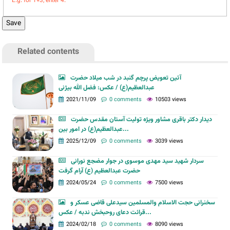
E.g. for 1+3, enter 4.
Related contents
آئین تعویض پرچم گنبد در شب میلاد حضرت
عبدالعظیم(ع) / عکس: فضل الله بیژنی
2021/11/09
0 comments
10503 views
دیدار دکتر باقری مشاور ویژه تولیت آستان مقدس حضرت
عبدالعظیم(ع) در امور بین...
2025/12/09
0 comments
3039 views
سردار شهید سید مهدی موسوی در جوار مضجع نورانی
حضرت عبدالعظیم (ع) آرام گرفت
2024/05/24
0 comments
7500 views
سخنرانی حجت الاسلام والمسلمین سیدعلی قاضی عسکر و
قرائت دعای روحبخش ندبه / عکس...
2024/02/18
0 comments
8090 views