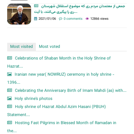
جمعی از معتمدان مردم ری که موضوع استقلال شهرستان
ری را پیگیری می‌کنند، با آیت...
2021/01/06
0 comments
12866 views
Most visited
Most voted
Celebrations of Shaban Month in the Holy Shrine of
Hazrat...
Iranian new year( NOWRUZ) ceremony in holy shrine -
1396...
Celebrating the Anniversary Birth of Imam Mahdi (as) with...
Holy shrine's photos
Holy shrine of Hazrat Abdul Azim Hasani (PBUH)
Statement...
Hosting Fast Pilgrims in Blessed Month of Ramadan in
the...