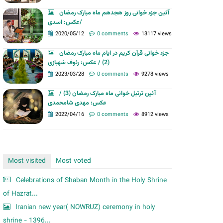
m
آئین جزء خوانی روز هجدهم ماه مبارک رمضان
/عکس: اسدی
2020/05/12
0 comments
13117 views
جزء خوانی قرآن کریم در ایام ماه مبارک رمضان
(2) / عکس: رئوف شهبازی
2023/03/28
0 comments
9278 views
آئین ترتیل خوانی ماه مبارک رمضان (3) /
عکس: مهدی شامحمدی
2022/04/16
0 comments
8912 views
Most visited
Most voted
Celebrations of Shaban Month in the Holy Shrine
of Hazrat...
Iranian new year( NOWRUZ) ceremony in holy
shrine - 1396...