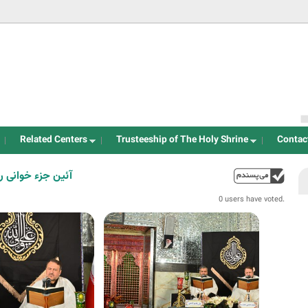
Jump to navigation
Related Centers
Trusteeship of The Holy Shrine
Contac
آئین جزء خوانی 
up
0 users have voted.