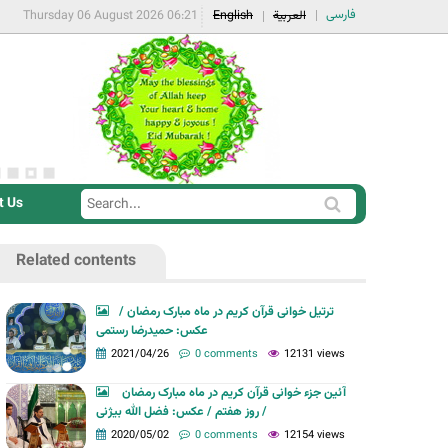
فارسی
Thursday 06 August 2026 06:21
English
العربية
t Us
S
S
e
e
a
Related contents
a
r
r
c
ترتیل خوانی قرآن کریم در ماه مبارک رمضان /
c
عکس: حمیدرضا رستمی
h
h
2021/04/26
0 comments
12131 views
f
آئین جزء خوانی قرآن کریم در ماه مبارک رمضان
o
/ روز هفتم / عکس: فضل الله بیژنی
r
2020/05/02
0 comments
12154 views