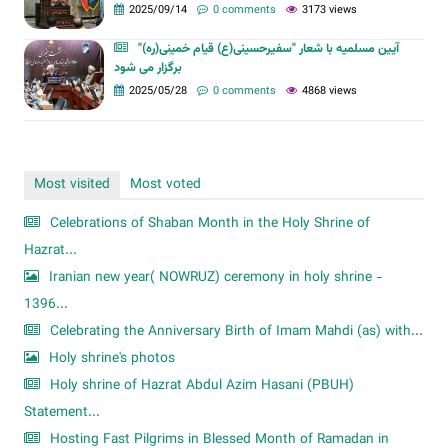
2025/09/14
0 comments
3173 views
آیین مسلمیه با شعار "سفیرحسینی(ع) قیام خمینی(ره)"
برگزار می شود
2025/05/28
0 comments
4868 views
Most visited
Most voted
Celebrations of Shaban Month in the Holy Shrine of
Hazrat...
Iranian new year( NOWRUZ) ceremony in holy shrine -
1396...
Celebrating the Anniversary Birth of Imam Mahdi (as) with...
Holy shrine's photos
Holy shrine of Hazrat Abdul Azim Hasani (PBUH)
Statement...
Hosting Fast Pilgrims in Blessed Month of Ramadan in