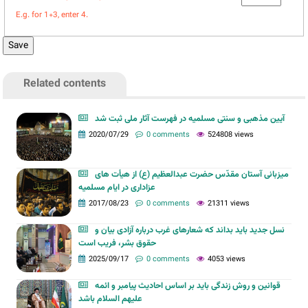
E.g. for 1+3, enter 4.
Related contents
آیین مذهبی و سنتی مسلمیه در فهرست آثار ملی ثبت شد
2020/07/29
0 comments
524808 views
میزبانی آستان مقدّس حضرت عبدالعظیم (ع) از هیأت های
عزاداری در ایام مسلمیه
2017/08/23
0 comments
21311 views
نسل جدید باید بداند که شعارهای غرب درباره آزادی بیان و
حقوق بشر، فریب است
2025/09/17
0 comments
4053 views
قوانین و روش زندگی باید بر اساس احادیث پیامبر و ائمه
علیهم السلام باشد