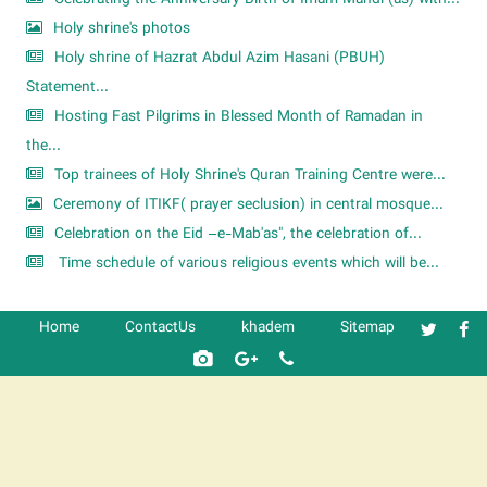
Holy shrine's photos
Holy shrine of Hazrat Abdul Azim Hasani (PBUH)
Statement...
Hosting Fast Pilgrims in Blessed Month of Ramadan in
the...
Top trainees of Holy Shrine's Quran Training Centre were...
Ceremony of ITIKF( prayer seclusion) in central mosque...
Celebration on the Eid –e-Mab'as", the celebration of...
Time schedule of various religious events which will be...
Home
ContactUs
khadem
Sitemap
شرکت کشتیرانی ترنگ دریا