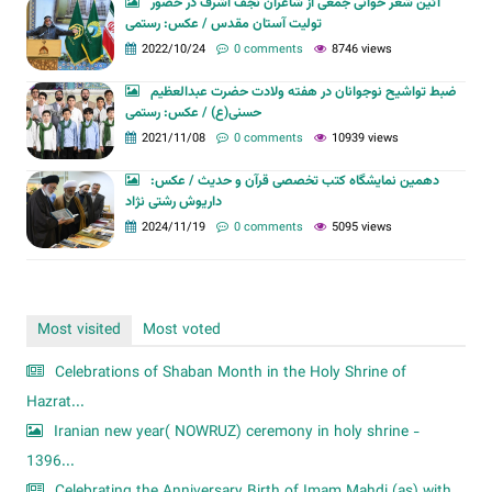
آئین شعر خوانی جمعی از شاعران نجف اشرف در حضور
تولیت آستان مقدس / عکس: رستمی
2022/10/24
0 comments
8746 views
ضبط تواشیح نوجوانان در هفته ولادت حضرت عبدالعظیم
حسنی(ع) / عکس: رستمی
2021/11/08
0 comments
10939 views
دهمین نمایشگاه کتب تخصصی قرآن و حدیث / عکس:
داریوش رشتی نژاد
2024/11/19
0 comments
5095 views
Most visited
Most voted
Celebrations of Shaban Month in the Holy Shrine of
Hazrat...
Iranian new year( NOWRUZ) ceremony in holy shrine -
1396...
Celebrating the Anniversary Birth of Imam Mahdi (as) with...