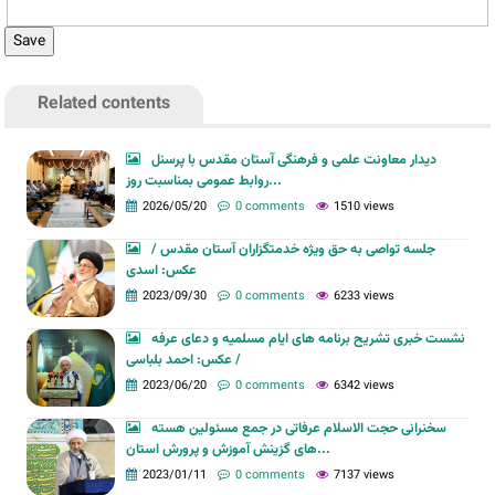
Related contents
دیدار معاونت علمی و فرهنگی آستان مقدس با پرسنل
روابط عمومی بمناسبت روز...
2026/05/20
0 comments
1510 views
جلسه تواصی به حق ویژه خدمتگزاران آستان مقدس /
عکس: اسدی
2023/09/30
0 comments
6233 views
نشست خبری تشریح برنامه های ایام مسلمیه و دعای عرفه
/ عکس: احمد بلباسی
2023/06/20
0 comments
6342 views
سخنرانی حجت الاسلام عرفاتی در جمع مسئولین هسته
های گزینش آموزش و پرورش استان...
2023/01/11
0 comments
7137 views