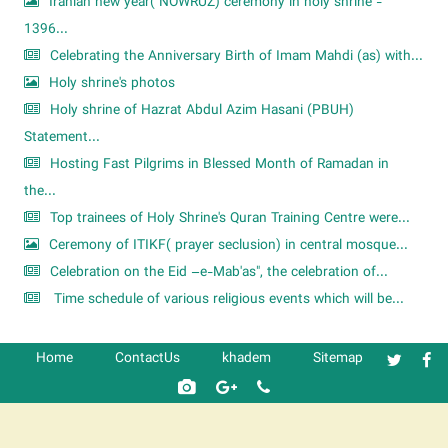
Iranian new year( NOWRUZ) ceremony in holy shrine -
1396...
Celebrating the Anniversary Birth of Imam Mahdi (as) with...
Holy shrine's photos
Holy shrine of Hazrat Abdul Azim Hasani (PBUH)
Statement...
Hosting Fast Pilgrims in Blessed Month of Ramadan in
the...
Top trainees of Holy Shrine's Quran Training Centre were...
Ceremony of ITIKF( prayer seclusion) in central mosque...
Celebration on the Eid –e-Mab'as", the celebration of...
Time schedule of various religious events which will be...
Home
ContactUs
khadem
Sitemap