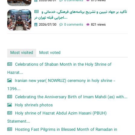
2026/08/01
0 comments
675 views
تأکید بر جهاد تبیین و تشریح برنامه‌های فرهنگی، خدماتی و
اجرایی قبله تهران در...
2026/07/30
0 comments
821 views
Most visited
Most voted
Celebrations of Shaban Month in the Holy Shrine of
Hazrat...
Iranian new year( NOWRUZ) ceremony in holy shrine -
1396...
Celebrating the Anniversary Birth of Imam Mahdi (as) with...
Holy shrine's photos
Holy shrine of Hazrat Abdul Azim Hasani (PBUH)
Statement...
Hosting Fast Pilgrims in Blessed Month of Ramadan in