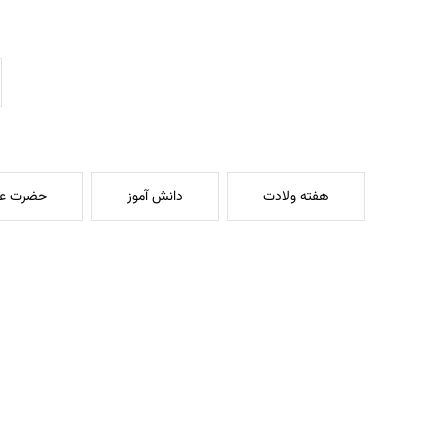
هفته ولادت
دانش آموز
حضرت عب