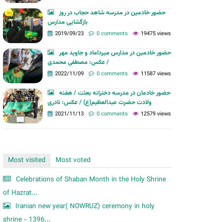
m
حضور خادمین در مدرسه شاهد حجاب در روز
بازگشایی مدارس
2019/09/23
0 comments
19475 views
حضور خادمین در مدارس میرداماد و جاوید مهر
/ عکس: مصطفی محمدی
2022/11/09
0 comments
11587 views
حضور خادمان در مدرسه دخترانه بعثت / هفته
ولادت حضرت عبدالعظیم(ع) / عکس: نادری
2021/11/13
0 comments
12579 views
Most visited
Most voted
Celebrations of Shaban Month in the Holy Shrine
of Hazrat...
Iranian new year( NOWRUZ) ceremony in holy
shrine - 1396...