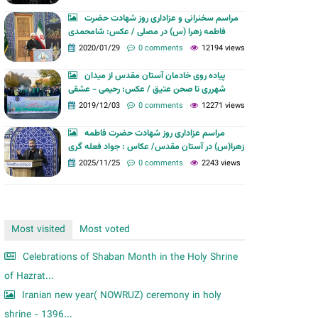
m
مراسم سخنرانی و عزاداری روز شهادت حضرت
فاطمه زهرا (س) در مصلی / عکس: شامحمدی
2020/01/29
0 comments
12194 views
پیاده روی خادمان آستان مقدس از میدان
شهرری تا صحن عتیق / عکس: رحیمی - عشقی
2019/12/03
0 comments
12271 views
مراسم عزاداری روز شهادت حضرت فاطمه
زهرا(س) در آستان مقدس/ عکاس : جواد فعله گری
2025/11/25
0 comments
2243 views
Most visited
Most voted
Celebrations of Shaban Month in the Holy Shrine
of Hazrat...
Iranian new year( NOWRUZ) ceremony in holy
shrine - 1396...