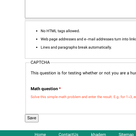
No HTML tags allowed.
Web page addresses and e-mail addresses turn into links
Lines and paragraphs break automatically.
CAPTCHA
This question is for testing whether or not you are a 
Math question
*
Solve this simple math problem and enter the result. E.g. for 1+3, e
Home
ContactUs
khadem
Sitemap