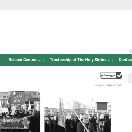
Jump to navigation
Related Centers
Trusteeship of The Holy Shrine
Contac
up
0 users have voted.