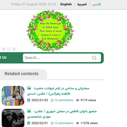
فارسی
Friday 07 August 2026 10:25
English
العربية
t Us
S
S
e
e
a
Related contents
a
r
r
c
سخنرانی و مداحی در ایام شهادت حضرت
c
فاطمه زهرا(س) / عکس: اسدی
h
h
2022/01/03
0 comments
9119 views
f
حضور بانوان فاطمی در مصلی شهرری / عکس:
o
مهدی شامحمدی
r
2020/02/01
0 comments
11578 views